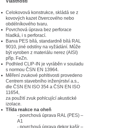
Vlastnosti
Celokovová konstrukce, skládá se z
kovových kazet čtvercového nebo
obdélníkového tvaru.
Povrchová úprava bez perforace
hladká, i s perforací.
Barva PES bílá, standardně bílá RAL
9010, jiné odstíny na vyžádání. Může
být vyroben z materiálu nerez (AISI)
příp. FeZn.
Podhled CLIP-IN je vyráběn v souladu
s normou ČSN EN 13964.
Měření zvukové pohltivosti provedeno
Centrem stavebního inženýrství a.s.,
dle ČSN EN ISO 354 a ČSN EN ISO
11654,
za použití zvuk pohlcující akustické
izolace.
Třída reakce na oheň
- povrchová úprava RAL (PES) –
A1
- povrchová úprava dekor kašír –