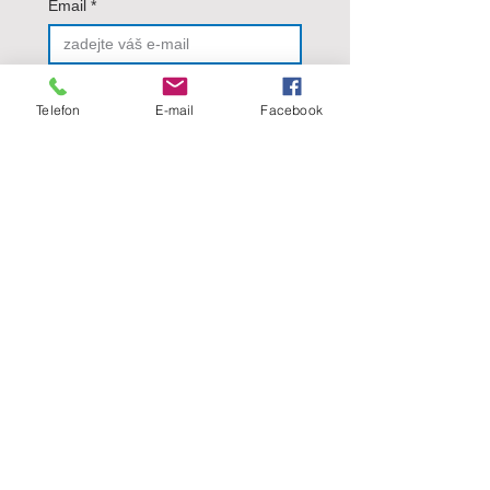
Email
*
ODESLAT
Telefon
E-mail
Facebook
Odesláním formuláře 
souhlasíte se
 zásadami 
ochrany osobních údajů
.
*
Kovové podhledy a obklady
Kovové dveře a zárubně
Revizní dvířka
Přerušovače akustické vazby
Kovovýroba - ostatní