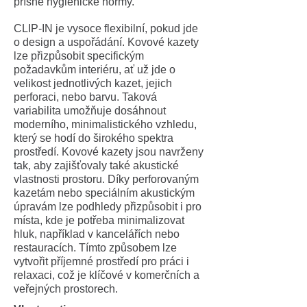
přísné hygienické normy.
CLIP-IN je vysoce flexibilní, pokud jde
o design a uspořádání. Kovové kazety
lze přizpůsobit specifickým
požadavkům interiéru, ať už jde o
velikost jednotlivých kazet, jejich
perforaci, nebo barvu. Taková
variabilita umožňuje dosáhnout
moderního, minimalistického vzhledu,
který se hodí do širokého spektra
prostředí. Kovové kazety jsou navrženy
tak, aby zajišťovaly také akustické
vlastnosti prostoru. Díky perforovaným
kazetám nebo speciálním akustickým
úpravám lze podhledy přizpůsobit i pro
místa, kde je potřeba minimalizovat
hluk, například v kancelářích nebo
restauracích. Tímto způsobem lze
vytvořit příjemné prostředí pro práci i
relaxaci, což je klíčové v komerčních a
veřejných prostorech.