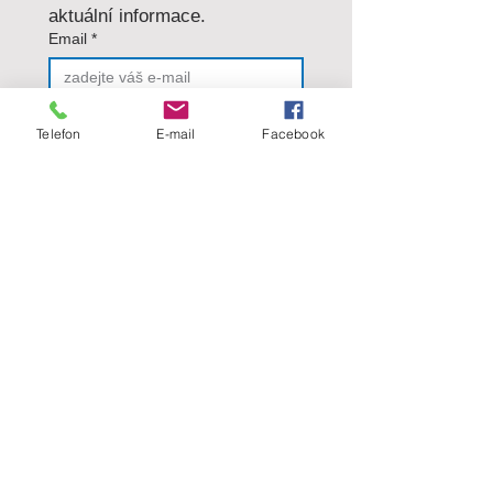
aktuální informace.
Email
*
ODESLAT
Telefon
E-mail
Facebook
Odesláním formuláře 
souhlasíte se
 zásadami 
ochrany osobních údajů
.
*
Kovové podhledy a obklady
Kovové dveře a zárubně
Revizní dvířka
Přerušovače akustické vazby